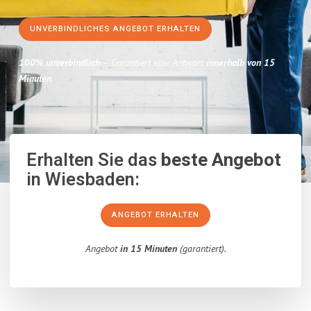
UNVERBINDLICHES ANGEBOT ERHALTEN
100% unverbindlich
– Garantiert eine Antwort
innerhalb von 15
Minuten
.
Erhalten Sie das
beste Angebot
in Wiesbaden:
ANGEBOT ERHALTEN
Angebot
in 15 Minuten
(garantiert).