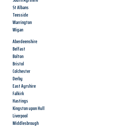
South Ayrshire
St Albans
Teesside
Warrington
Wigan
Aberdeenshire
Belfast
Bolton
Bristol
Colchester
Derby
East Ayrshire
Falkirk
Hastings
Kingston upon Hull
Liverpool
Middlesbrough