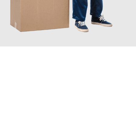
JETZT ANFRAGEN
Erleben Sie mit Umzugsmeister Moench Wiesbaden, wie
einfach
und stressfrei Ihr Umzug Wiesbaden Tyneside
sein kann. Unser
Expertenteam steht bereit, um Ihnen einen reibungslosen
Übergang in Ihr neues Zuhause zu garantieren.