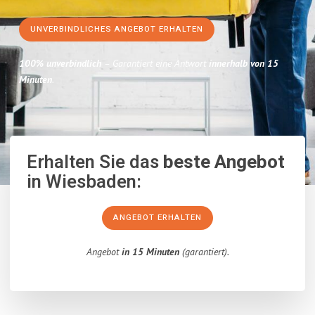
UNVERBINDLICHES ANGEBOT ERHALTEN
100% unverbindlich
– Garantiert eine Antwort
innerhalb von 15
Minuten
.
Erhalten Sie das
beste Angebot
in Wiesbaden:
ANGEBOT ERHALTEN
Angebot
in 15 Minuten
(garantiert).