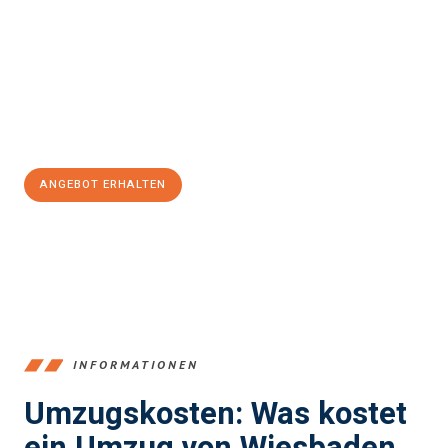
und stressfrei Ihr Umzug Wiesbaden South Ayrshire
sein kann.
Unser Expertenteam steht bereit, um Ihnen einen reibungslosen
Übergang in Ihr neues Zuhause zu garantieren.
Jetzt
unverbindliches Angebot
erhalten &
100€ sparen:
ANGEBOT ERHALTEN
+4915792653345
INFORMATIONEN
Umzugskosten: Was kostet