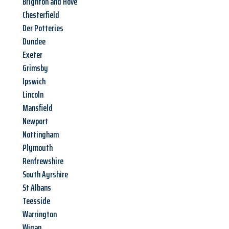
Brighton and Hove
Chesterfield
Der Potteries
Dundee
Exeter
Grimsby
Ipswich
Lincoln
Mansfield
Newport
Nottingham
Plymouth
Renfrewshire
South Ayrshire
St Albans
Teesside
Warrington
Wigan