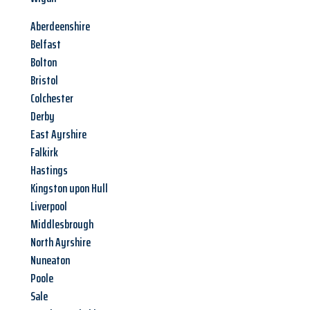
Aberdeenshire
Belfast
Bolton
Bristol
Colchester
Derby
East Ayrshire
Falkirk
Hastings
Kingston upon Hull
Liverpool
Middlesbrough
North Ayrshire
Nuneaton
Poole
Sale