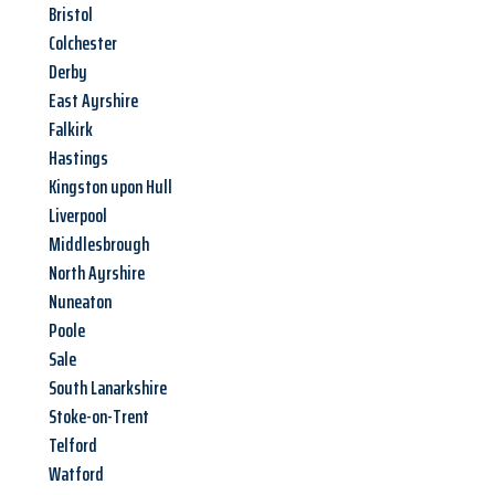
Bristol
Colchester
Derby
East Ayrshire
Falkirk
Hastings
Kingston upon Hull
Liverpool
Middlesbrough
North Ayrshire
Nuneaton
Poole
Sale
South Lanarkshire
Stoke-on-Trent
Telford
Watford