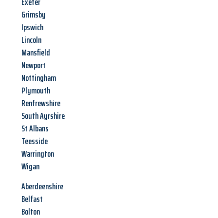
Exeter
Grimsby
Ipswich
Lincoln
Mansfield
Newport
Nottingham
Plymouth
Renfrewshire
South Ayrshire
St Albans
Teesside
Warrington
Wigan
Aberdeenshire
Belfast
Bolton