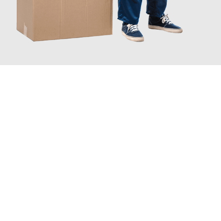
JETZT ANFRAGEN
Erleben Sie mit Umzugsmeister Moench Wiesbaden, wie
einfach
und stressfrei Ihr Umzug Wiesbaden Watford
sein kann. Unser
Expertenteam steht bereit, um Ihnen einen reibungslosen
Übergang in Ihr neues Zuhause zu garantieren.