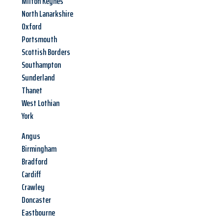
Milton Keynes
North Lanarkshire
Oxford
Portsmouth
Scottish Borders
Southampton
Sunderland
Thanet
West Lothian
York
Angus
Birmingham
Bradford
Cardiff
Crawley
Doncaster
Eastbourne