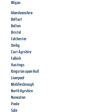
Wigan
Aberdeenshire
Belfast
Bolton
Bristol
Colchester
Derby
East Ayrshire
Falkirk
Hastings
Kingston upon Hull
Liverpool
Middlesbrough
North Ayrshire
Nuneaton
Poole
Sale