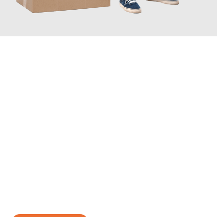
JETZT ANFRAGEN
Erleben Sie mit Umzugsmeister Moench Wiesbaden, wie
einfach
und stressfrei Ihr Umzug Wiesbaden Bolton
sein kann. Unser
Expertenteam steht bereit, um Ihnen einen reibungslosen
Übergang in Ihr neues Zuhause zu garantieren.
Jetzt
unverbindliches Angebot
erhalten &
100€ sparen: