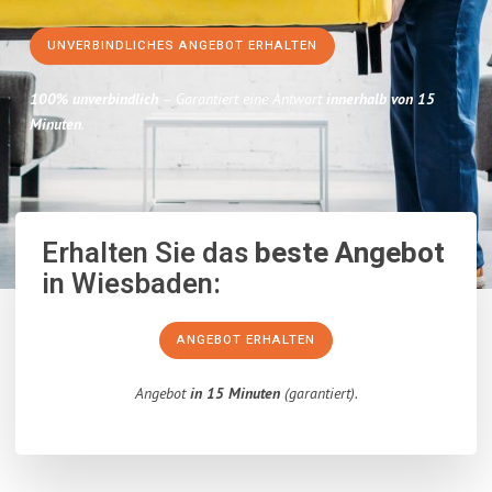
UNVERBINDLICHES ANGEBOT ERHALTEN
100% unverbindlich
– Garantiert eine Antwort
innerhalb von 15
Minuten
.
Erhalten Sie das
beste Angebot
in Wiesbaden:
ANGEBOT ERHALTEN
Angebot
in 15 Minuten
(garantiert).