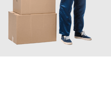
JETZT ANFRAGEN
Erleben Sie mit Umzugsmeister Moench Wiesbaden, wie
einfach
und stressfrei Ihr Umzug Wiesbaden Milton Keynes
sein kann.