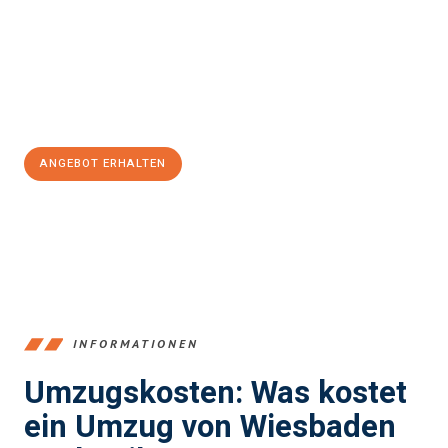
Unser Expertenteam steht bereit, um Ihnen einen reibungslosen
Übergang in Ihr neues Zuhause zu garantieren.
Jetzt
unverbindliches Angebot
erhalten &
100€ sparen:
ANGEBOT ERHALTEN
+4915792653345
INFORMATIONEN
Umzugskosten: Was kostet
ein Umzug von Wiesbaden