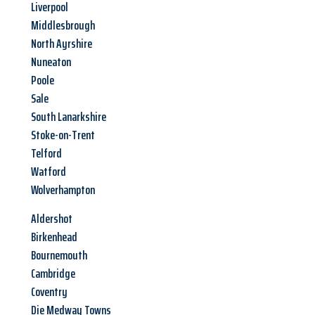
Liverpool
Middlesbrough
North Ayrshire
Nuneaton
Poole
Sale
South Lanarkshire
Stoke-on-Trent
Telford
Watford
Wolverhampton
Aldershot
Birkenhead
Bournemouth
Cambridge
Coventry
Die Medway Towns