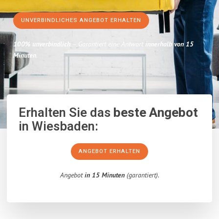
UNVERBINDLICHES ANGEBOT ERHALTEN
100% unverbindlich
– Garantiert eine Antwort
innerhalb von 15
Minuten
.
Erhalten Sie das
beste Angebot
in Wiesbaden:
ANGEBOT ERHALTEN
Angebot
in 15 Minuten
(garantiert).