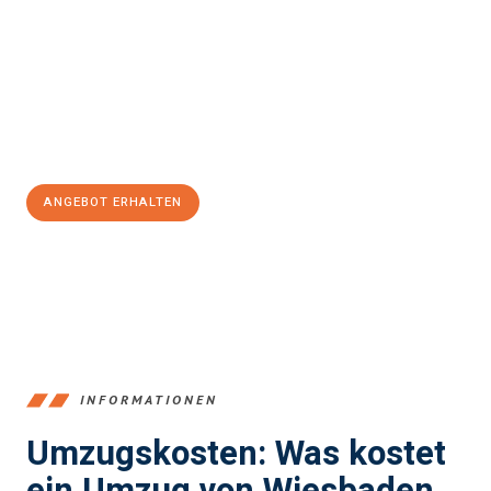
und stressfrei Ihr Umzug Wiesbaden Middlesbrough
sein kann.
Unser Expertenteam steht bereit, um Ihnen einen reibungslosen
Übergang in Ihr neues Zuhause zu garantieren.
Jetzt
unverbindliches Angebot
erhalten &
100€ sparen:
ANGEBOT ERHALTEN
+4915792653345
INFORMATIONEN
Umzugskosten: Was kostet